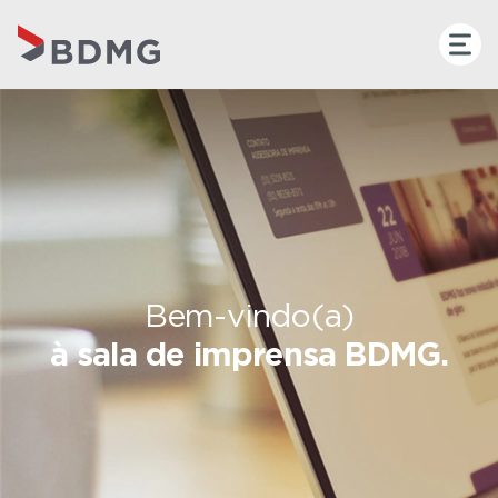
Bem-vindo(a)
à sala de imprensa BDMG.