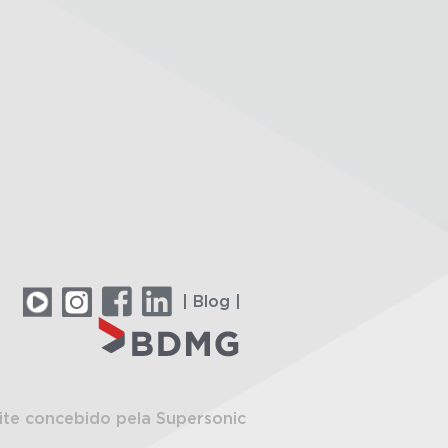
| Blog |
ite concebido pela Supersonic