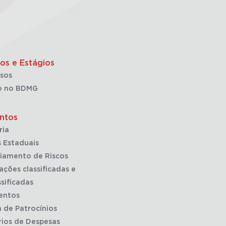
os e Estágios
sos
o no BDMG
ntos
ria
 Estaduais
iamento de Riscos
ações classificadas e
sificadas
entos
a de Patrocínios
rios de Despesas