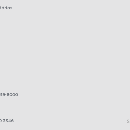
tórios
219-8000
0 3346
S