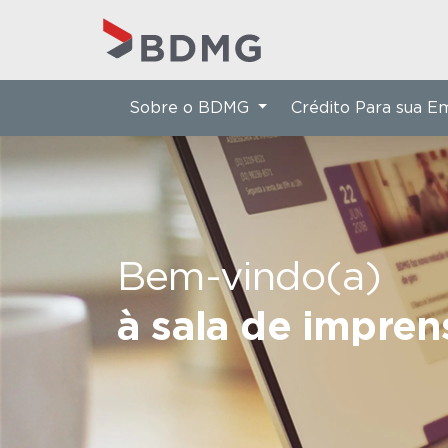
Sobre o BDMG
Crédito Para sua 
Bem-vindo(a)
à sala de impre