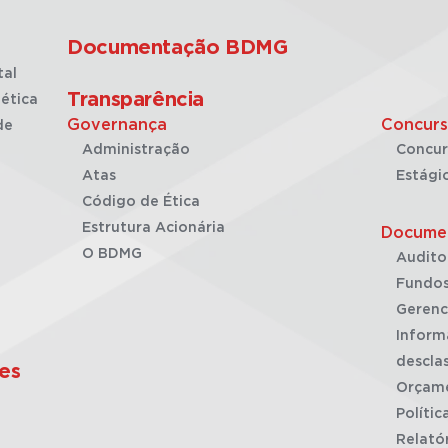
Documentação BDMG
tal
Transparência
ética
Governança
Concurs
de
Administração
Concur
Atas
Estági
Código de Ética
Estrutura Acionária
Docume
O BDMG
Audito
Fundos
Gerenc
Inform
desclas
es
Orçam
Polític
Relató