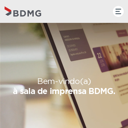
Bem-vindo(a)
à sala de imprensa BDMG.