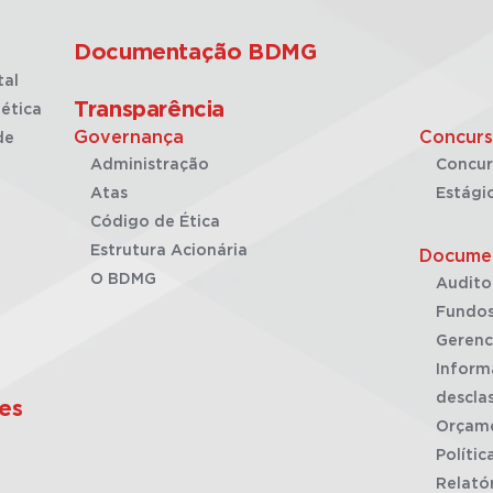
Documentação BDMG
tal
Transparência
ética
Governança
Concurs
de
Administração
Concur
Atas
Estági
Código de Ética
Estrutura Acionária
Docume
O BDMG
Audito
Fundos
Gerenc
Inform
desclas
es
Orçam
Polític
Relató