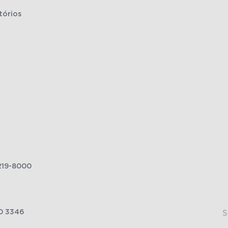
tórios
219-8000
0 3346
S