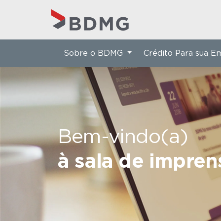
Sobre o BDMG
Crédito Para sua 
Bem-vindo(a)
à sala de impre