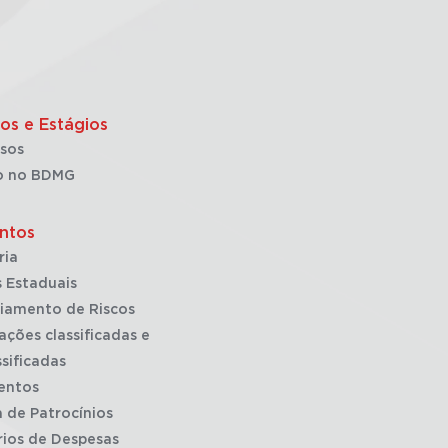
os e Estágios
sos
o no BDMG
ntos
ria
 Estaduais
iamento de Riscos
ações classificadas e
sificadas
entos
a de Patrocínios
rios de Despesas