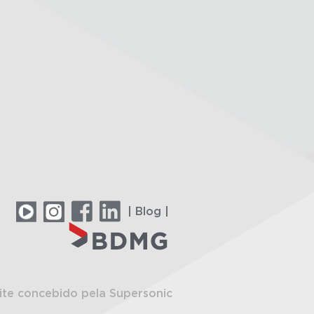
| Blog |
ite concebido pela Supersonic