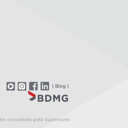
| Blog |
ite concebido pela Supersonic