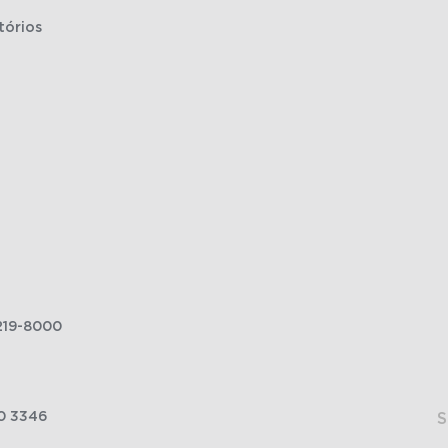
tórios
219-8000
0 3346
S