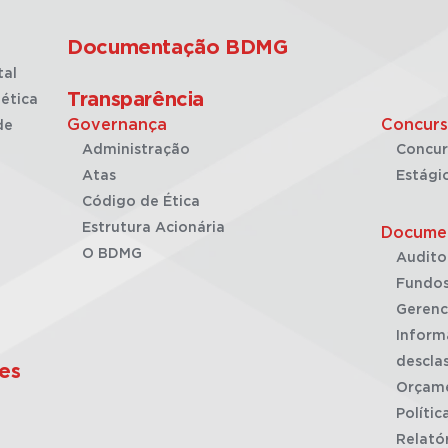
Documentação BDMG
tal
Transparência
ética
Governança
Concurs
de
Administração
Concur
Atas
Estági
Código de Ética
Estrutura Acionária
Docume
O BDMG
Audito
Fundos
Gerenc
Inform
desclas
es
Orçam
Polític
Relató