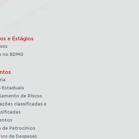
os e Estágios
sos
o no BDMG
ntos
ria
 Estaduais
iamento de Riscos
ações classificadas e
sificadas
entos
a de Patrocínios
rios de Despesas