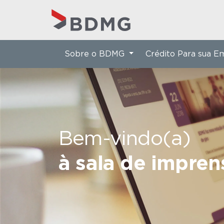
Sobre o BDMG
Crédito Para sua 
Bem-vindo(a)
à sala de impre