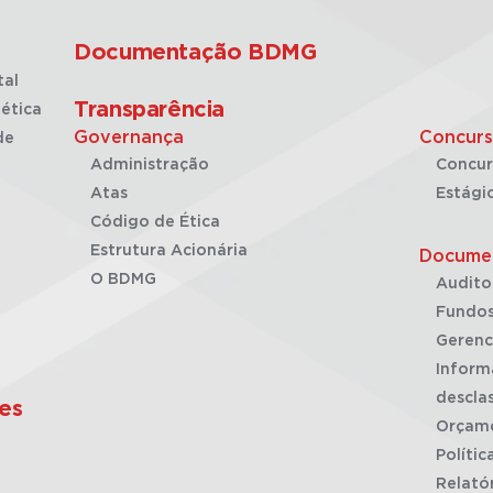
Documentação BDMG
tal
Transparência
ética
Governança
Concurs
de
Administração
Concur
Atas
Estági
Código de Ética
Estrutura Acionária
Docume
O BDMG
Audito
Fundos
Gerenc
Inform
desclas
es
Orçam
Polític
Relató