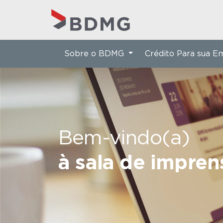
Sobre o BDMG
Crédito Para sua 
Bem-vindo(a)
à sala de impre