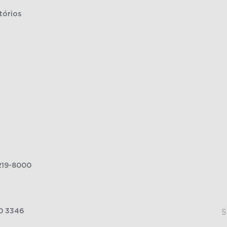
tórios
219-8000
0 3346
S