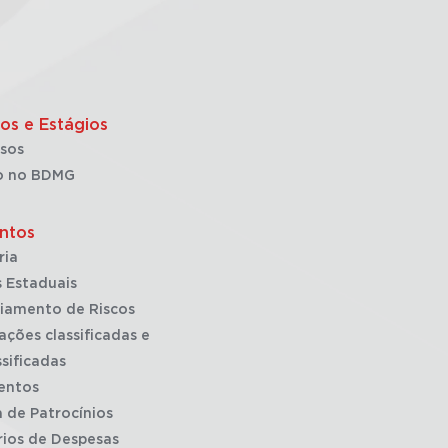
os e Estágios
sos
o no BDMG
ntos
ria
 Estaduais
iamento de Riscos
ações classificadas e
sificadas
entos
a de Patrocínios
rios de Despesas