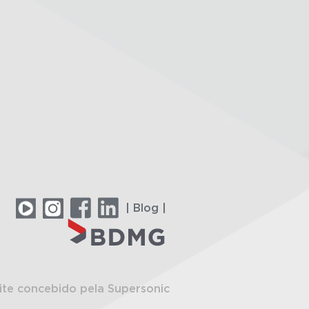
| Blog |
ite concebido pela Supersonic