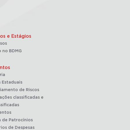
os e Estágios
sos
o no BDMG
ntos
ria
 Estaduais
iamento de Riscos
ações classificadas e
sificadas
entos
a de Patrocínios
rios de Despesas