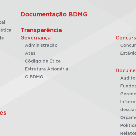
Documentação BDMG
tal
Transparência
ética
Governança
Concurs
de
Administração
Concur
Atas
Estági
Código de Ética
Estrutura Acionária
Docume
O BDMG
Audito
Fundos
Gerenc
Inform
desclas
es
Orçam
Polític
Relató