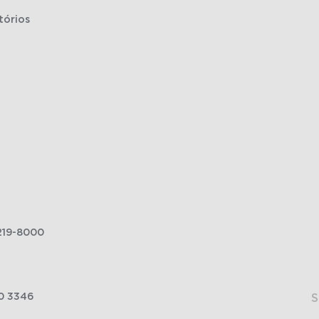
tórios
219-8000
0 3346
S