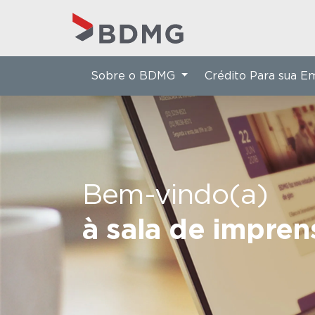
Sobre o BDMG
Crédito Para sua 
Bem-vindo(a)
à sala de impre