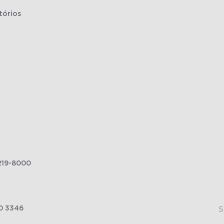
tórios
219-8000
0 3346
S