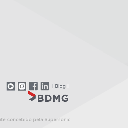
| Blog |
ite concebido pela Supersonic