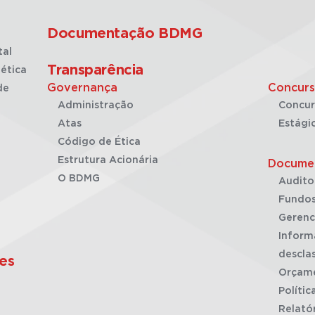
Documentação BDMG
tal
Transparência
ética
Governança
Concurs
de
Administração
Concur
Atas
Estági
Código de Ética
Estrutura Acionária
Docume
O BDMG
Audito
Fundos
Gerenc
Inform
desclas
es
Orçam
Polític
Relató