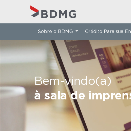
Sobre o BDMG
Crédito Para sua 
Bem-vindo(a)
à sala de impre