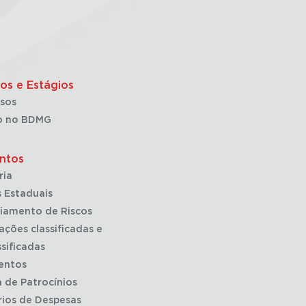
os e Estágios
sos
o no BDMG
ntos
ria
 Estaduais
iamento de Riscos
ações classificadas e
sificadas
entos
a de Patrocínios
rios de Despesas