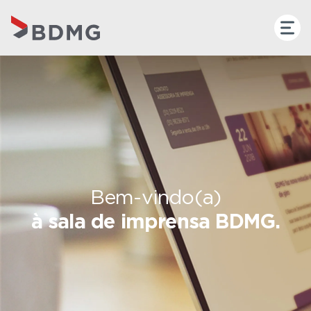
Bem-vindo(a)
à sala de imprensa BDMG.