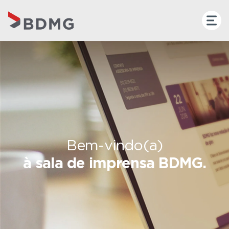
Bem-vindo(a)
à sala de imprensa BDMG.