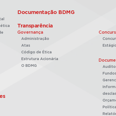
Documentação BDMG
tal
Transparência
ética
Governança
Concurs
de
Administração
Concur
Atas
Estági
Código de Ética
Estrutura Acionária
Docume
O BDMG
Audito
Fundos
Gerenc
Inform
desclas
es
Orçam
Polític
Relató