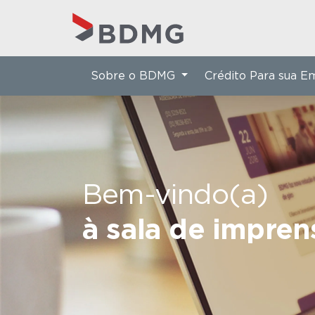
Sobre o BDMG
Crédito Para sua 
Bem-vindo(a)
à sala de impre