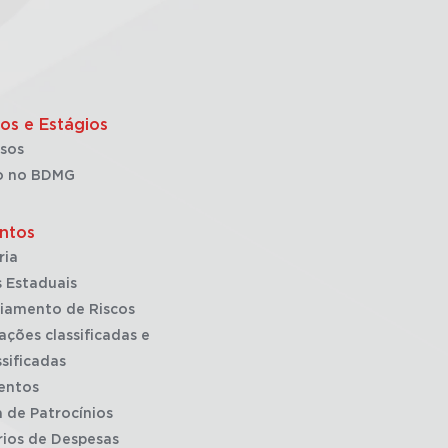
os e Estágios
sos
o no BDMG
ntos
ria
 Estaduais
iamento de Riscos
ações classificadas e
sificadas
entos
a de Patrocínios
rios de Despesas