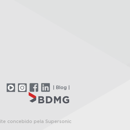
| Blog |
ite concebido pela Supersonic