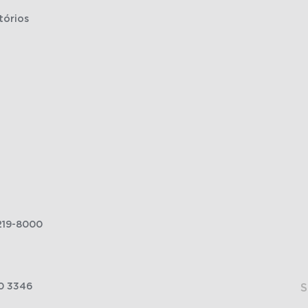
tórios
219-8000
0 3346
S