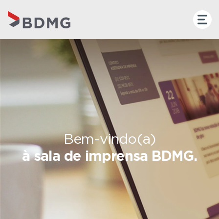
Bem-vindo(a)
à sala de imprensa BDMG.