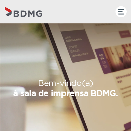
Bem-vindo(a)
à sala de imprensa BDMG.