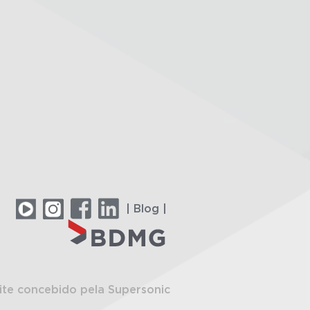
| Blog |
ite concebido pela Supersonic