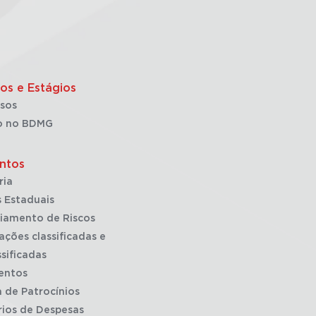
os e Estágios
sos
o no BDMG
ntos
ria
 Estaduais
iamento de Riscos
ações classificadas e
sificadas
entos
a de Patrocínios
rios de Despesas