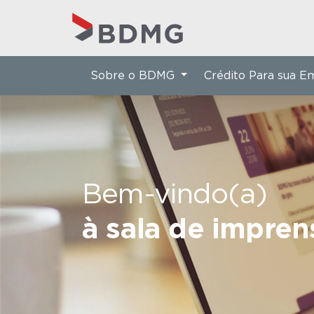
Sobre o BDMG
Crédito Para sua 
Bem-vindo(a)
à sala de impre