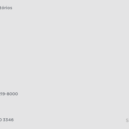
tórios
219-8000
0 3346
S