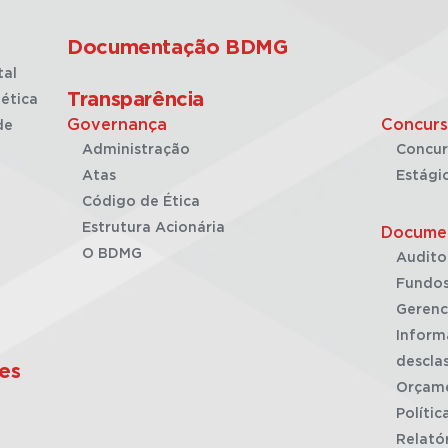
Documentação BDMG
tal
Transparência
ética
Governança
Concurs
de
Administração
Concur
Atas
Estági
Código de Ética
Estrutura Acionária
Docume
O BDMG
Audito
Fundos
Gerenc
Inform
desclas
es
Orçam
Polític
Relató