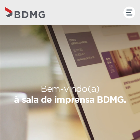
Bem-vindo(a)
à sala de imprensa BDMG.