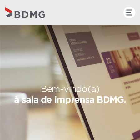
Bem-vindo(a)
à sala de imprensa BDMG.