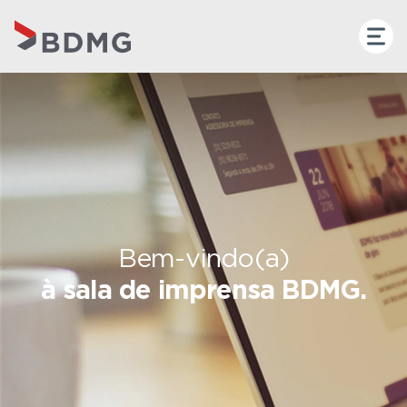
Bem-vindo(a)
à sala de imprensa BDMG.