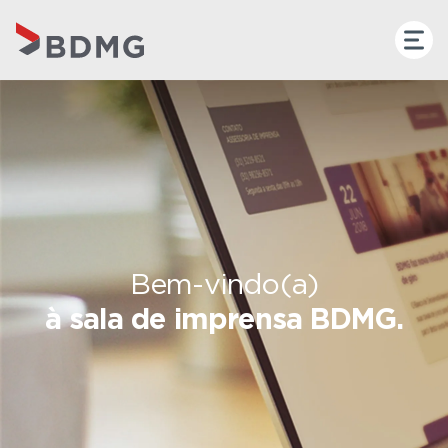
Bem-vindo(a)
à sala de imprensa BDMG.