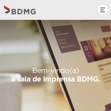
Bem-vindo(a)
à sala de imprensa BDMG.