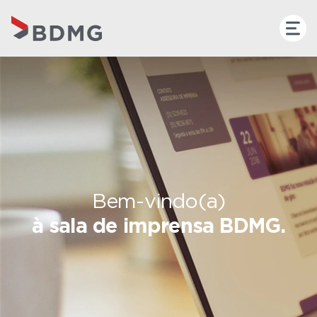
Bem-vindo(a)
à sala de imprensa BDMG.