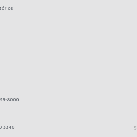
tórios
219-8000
0 3346
S