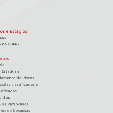
os e Estágios
sos
o no BDMG
ntos
ria
 Estaduais
iamento de Riscos
ações classificadas e
sificadas
entos
a de Patrocínios
rios de Despesas