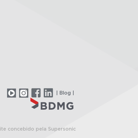
| Blog |
ite concebido pela Supersonic