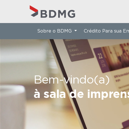
Sobre o BDMG
Crédito Para sua 
Bem-vindo(a)
à sala de impre