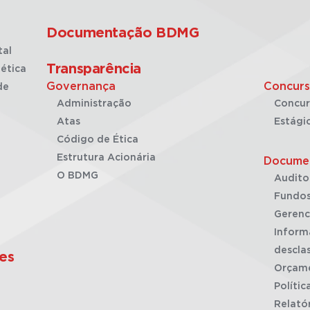
Documentação BDMG
tal
Transparência
ética
Governança
Concurs
de
Administração
Concur
Atas
Estági
Código de Ética
Estrutura Acionária
Docume
O BDMG
Audito
Fundos
Gerenc
Inform
desclas
es
Orçam
Polític
Relató