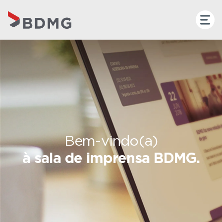
Bem-vindo(a)
à sala de imprensa BDMG.