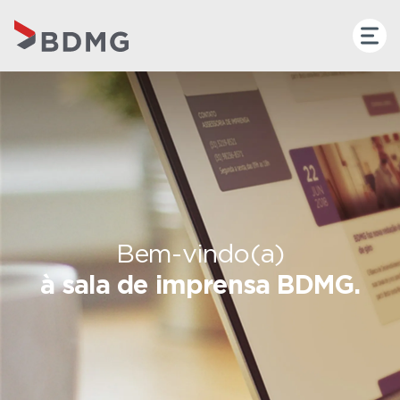
Bem-vindo(a)
à sala de imprensa BDMG.