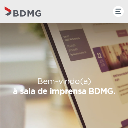
Bem-vindo(a)
à sala de imprensa BDMG.