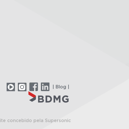
| Blog |
ite concebido pela Supersonic