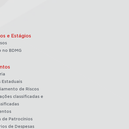
os e Estágios
sos
o no BDMG
ntos
ria
 Estaduais
iamento de Riscos
ações classificadas e
sificadas
entos
a de Patrocínios
rios de Despesas