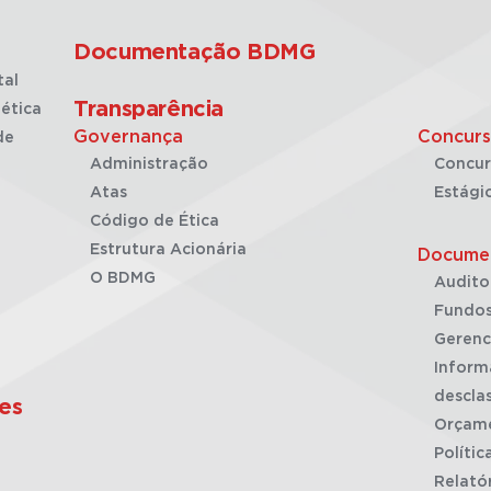
Documentação BDMG
tal
Transparência
ética
Governança
Concurs
de
Administração
Concur
Atas
Estági
Código de Ética
Estrutura Acionária
Docume
O BDMG
Audito
Fundos
Gerenc
Inform
desclas
es
Orçam
Polític
Relató