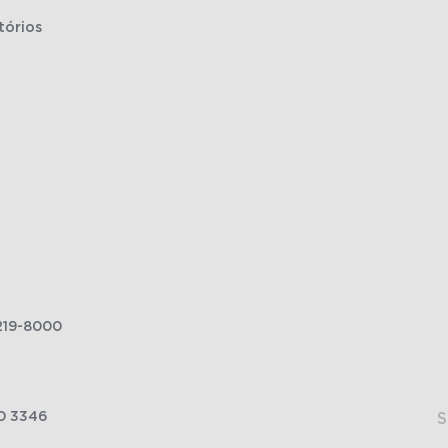
tórios
219-8000
0 3346
S