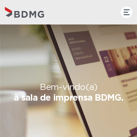
Bem-vindo(a)
à sala de imprensa BDMG.