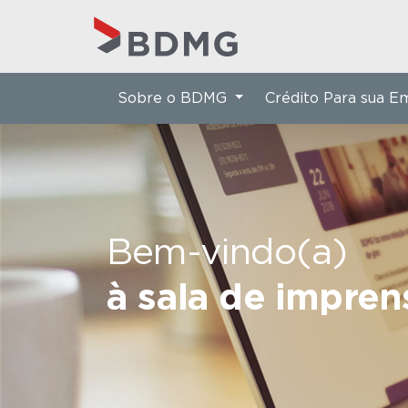
Sobre o BDMG
Crédito Para sua 
Bem-vindo(a)
à sala de impre