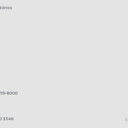
tórios
219-8000
0 3346
S