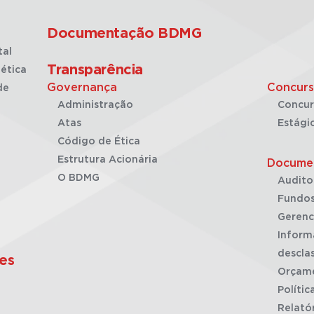
Documentação BDMG
tal
Transparência
ética
Governança
Concurs
de
Administração
Concur
Atas
Estági
Código de Ética
Estrutura Acionária
Docume
O BDMG
Audito
Fundos
Gerenc
Inform
desclas
es
Orçam
Polític
Relató