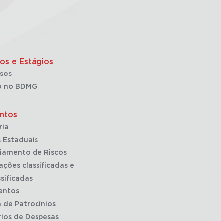
os e Estágios
sos
o no BDMG
ntos
ria
 Estaduais
iamento de Riscos
ações classificadas e
sificadas
entos
a de Patrocínios
rios de Despesas