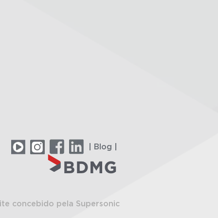
| Blog |
ite concebido pela Supersonic