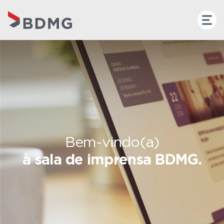
Bem-vindo(a)
à sala de imprensa BDMG.