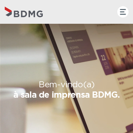
Bem-vindo(a)
à sala de imprensa BDMG.