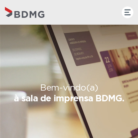
Bem-vindo(a)
à sala de imprensa BDMG.