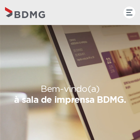
Bem-vindo(a)
à sala de imprensa BDMG.