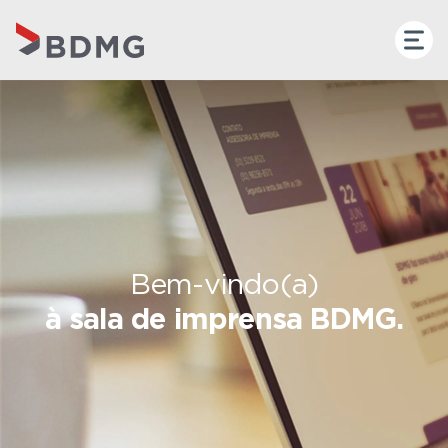
Bem-vindo(a)
à sala de imprensa BDMG.