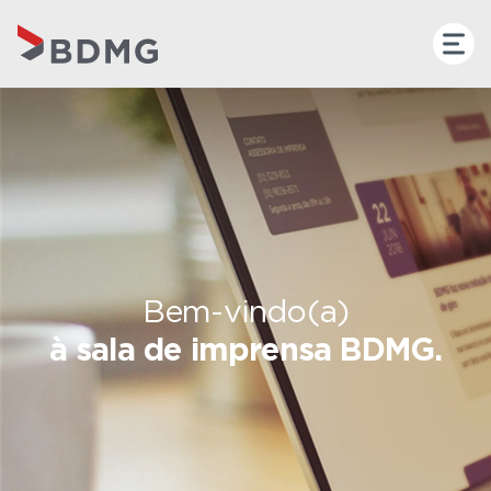
Bem-vindo(a)
à sala de imprensa BDMG.