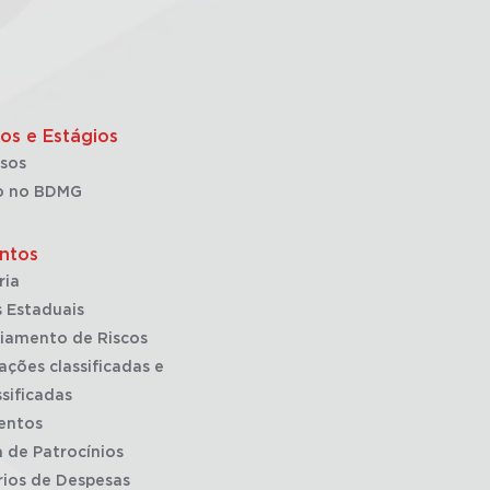
os e Estágios
sos
o no BDMG
ntos
ria
 Estaduais
iamento de Riscos
ações classificadas e
sificadas
entos
a de Patrocínios
rios de Despesas