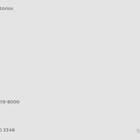
tórios
219-8000
0 3346
S