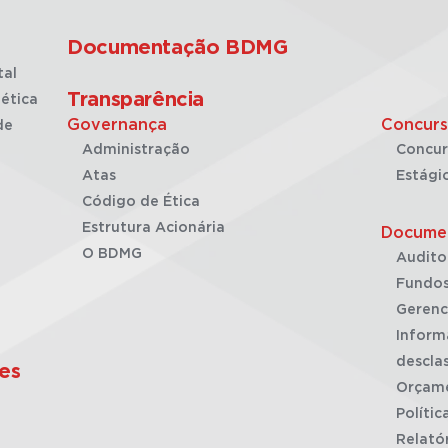
Documentação BDMG
tal
Transparência
ética
Governança
Concurs
de
Administração
Concur
Atas
Estági
Código de Ética
Estrutura Acionária
Docume
O BDMG
Audito
Fundos
Gerenc
Inform
desclas
es
Orçam
Polític
Relató