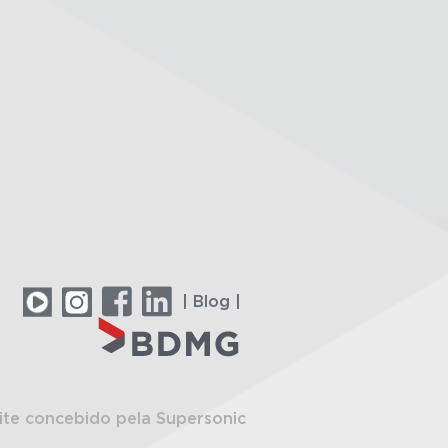
| Blog |
ite concebido pela Supersonic