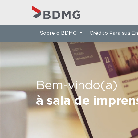
Sobre o BDMG
Crédito Para sua 
Bem-vindo(a)
à sala de impre