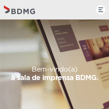
Bem-vindo(a)
à sala de imprensa BDMG.