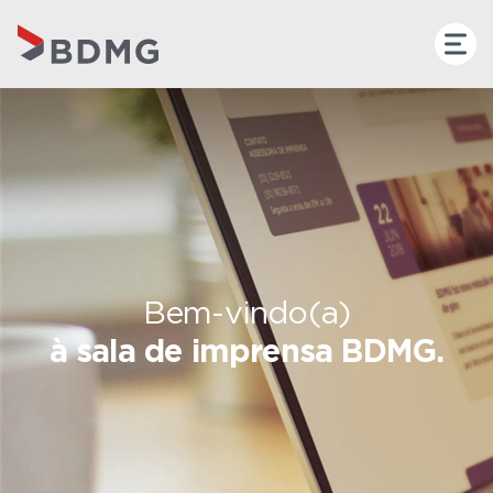
Bem-vindo(a)
à sala de imprensa BDMG.