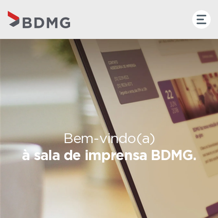
Bem-vindo(a)
à sala de imprensa BDMG.