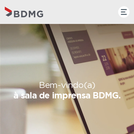
Bem-vindo(a)
à sala de imprensa BDMG.