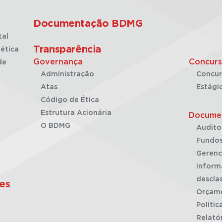
Documentação BDMG
tal
Transparência
ética
Governança
Concurs
de
Administração
Concur
Atas
Estági
Código de Ética
Estrutura Acionária
Docume
O BDMG
Audito
Fundos
Gerenc
Inform
desclas
es
Orçam
Polític
Relató