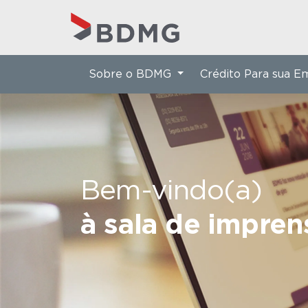
Sobre o BDMG
Crédito Para sua 
Bem-vindo(a)
à sala de impre