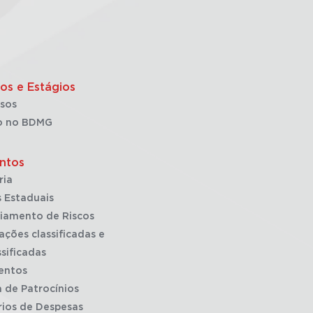
os e Estágios
sos
o no BDMG
ntos
ria
 Estaduais
iamento de Riscos
ações classificadas e
sificadas
entos
a de Patrocínios
rios de Despesas