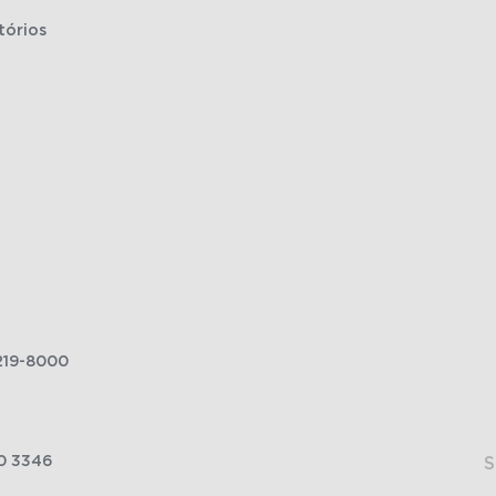
tórios
219-8000
0 3346
S