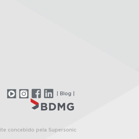
| Blog |
ite concebido pela Supersonic