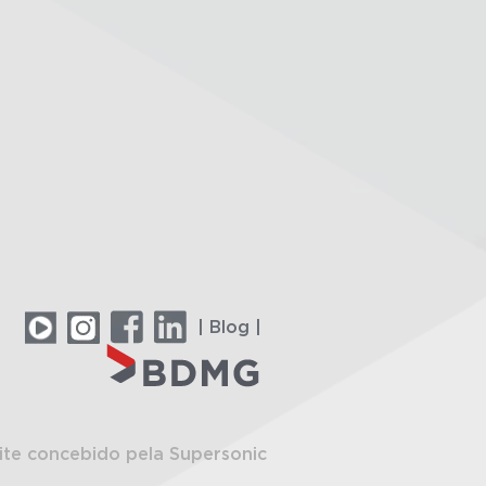
| Blog |
ite concebido pela Supersonic