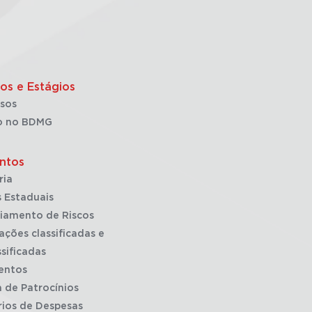
os e Estágios
sos
o no BDMG
ntos
ria
 Estaduais
iamento de Riscos
ações classificadas e
sificadas
entos
a de Patrocínios
rios de Despesas