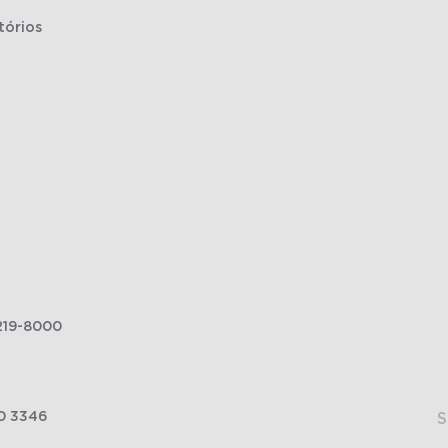
tórios
219-8000
0 3346
S