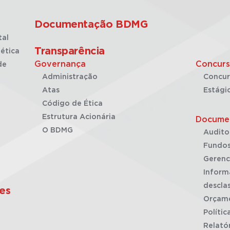
Documentação BDMG
tal
Transparência
ética
Governança
Concurs
de
Administração
Concur
Atas
Estági
Código de Ética
Estrutura Acionária
Docume
O BDMG
Audito
Fundos
Gerenc
Inform
desclas
es
Orçam
Polític
Relató