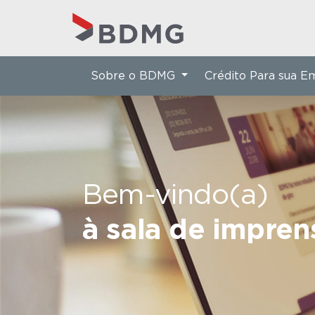
Sobre o BDMG
Crédito Para sua 
Bem-vindo(a)
à sala de impre