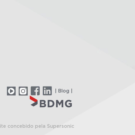
| Blog |
ite concebido pela Supersonic