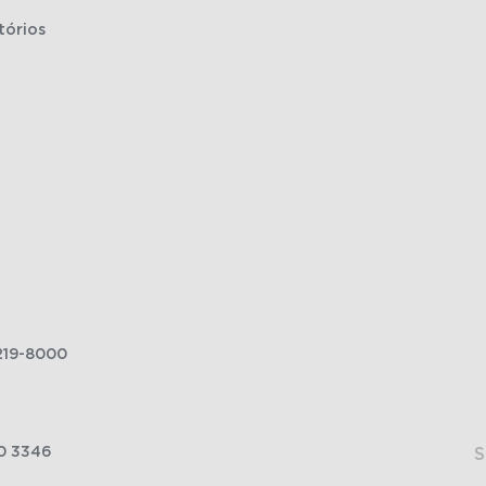
tórios
219-8000
0 3346
S