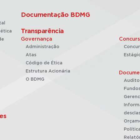
Documentação BDMG
tal
Transparência
ética
Governança
Concurs
de
Administração
Concur
Atas
Estági
Código de Ética
Estrutura Acionária
Docume
O BDMG
Audito
Fundos
Gerenc
Inform
desclas
es
Orçam
Polític
Relató