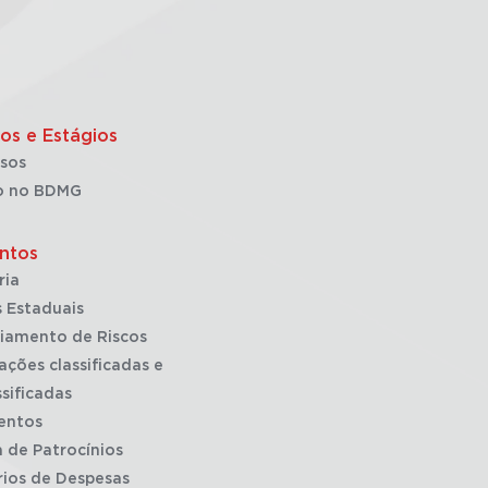
os e Estágios
sos
o no BDMG
ntos
ria
 Estaduais
iamento de Riscos
ações classificadas e
sificadas
entos
a de Patrocínios
rios de Despesas