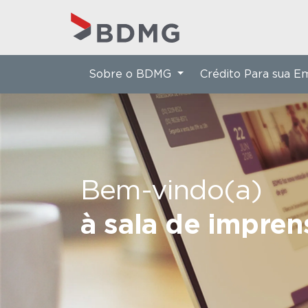
Sobre o BDMG
Crédito Para sua 
Bem-vindo(a)
à sala de impre