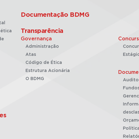
Documentação BDMG
tal
Transparência
ética
Governança
Concurs
de
Administração
Concur
Atas
Estági
Código de Ética
Estrutura Acionária
Docume
O BDMG
Audito
Fundos
Gerenc
Inform
desclas
es
Orçam
Polític
Relató