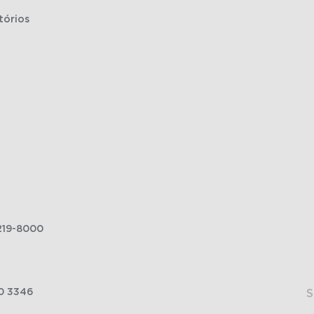
tórios
219-8000
0 3346
S