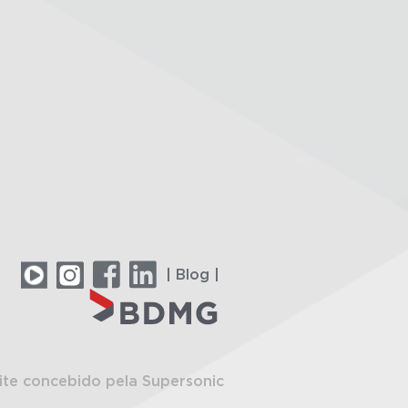
| Blog |
ite concebido pela Supersonic