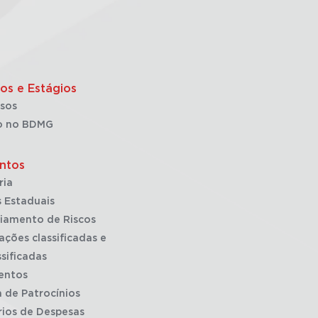
os e Estágios
sos
o no BDMG
ntos
ria
 Estaduais
iamento de Riscos
ações classificadas e
sificadas
entos
a de Patrocínios
rios de Despesas