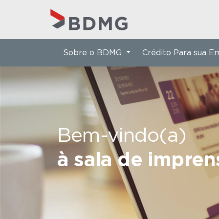
Sobre o BDMG
Crédito Para sua 
Bem-vindo(a)
à sala de impre