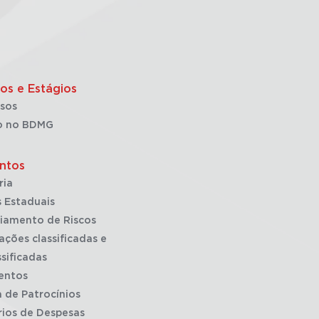
os e Estágios
sos
o no BDMG
ntos
ria
 Estaduais
iamento de Riscos
ações classificadas e
sificadas
entos
a de Patrocínios
rios de Despesas