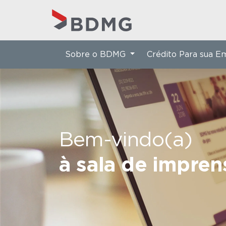
Sobre o BDMG
Crédito Para sua 
Bem-vindo(a)
à sala de impre