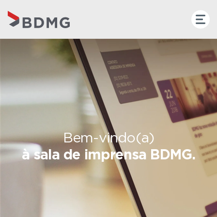
Bem-vindo(a)
à sala de imprensa BDMG.