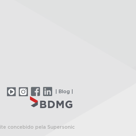
| Blog |
ite concebido pela Supersonic