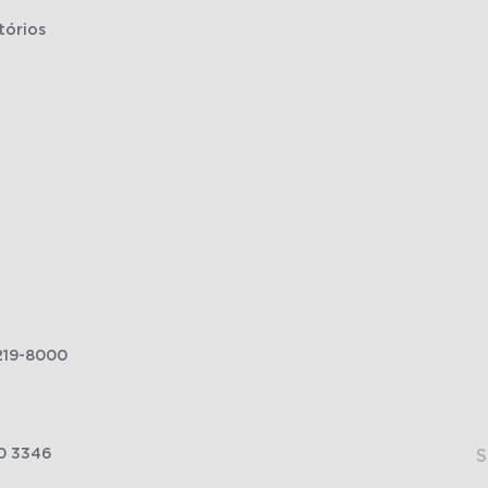
tórios
219-8000
0 3346
S