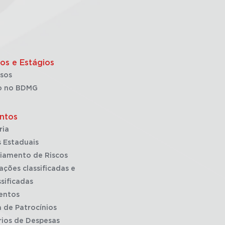
os e Estágios
sos
o no BDMG
ntos
ria
 Estaduais
iamento de Riscos
ações classificadas e
sificadas
entos
a de Patrocínios
rios de Despesas