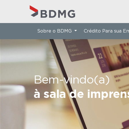
Sobre o BDMG
Crédito Para sua 
Bem-vindo(a)
à sala de impre