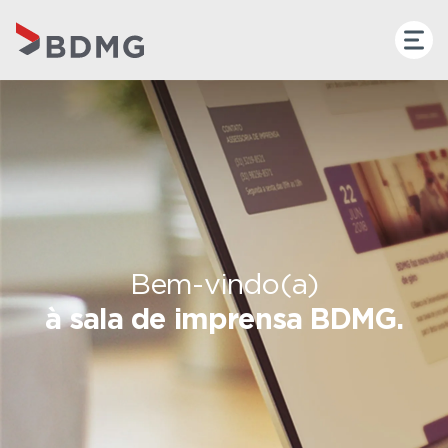
Bem-vindo(a)
à sala de imprensa BDMG.