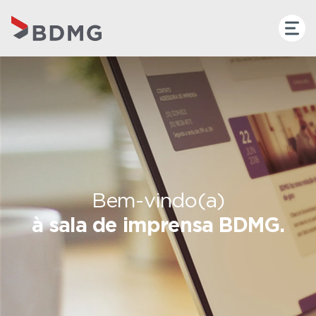
Bem-vindo(a)
à sala de imprensa BDMG.