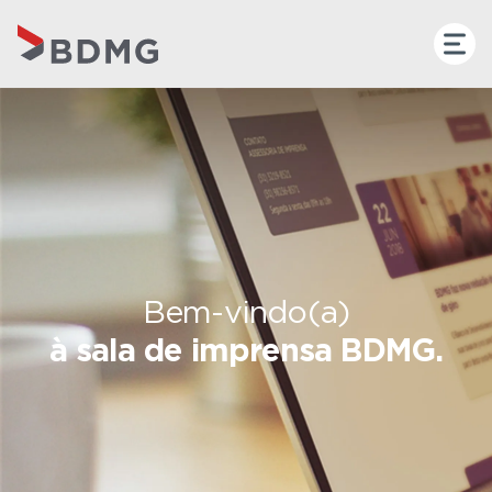
Bem-vindo(a)
à sala de imprensa BDMG.