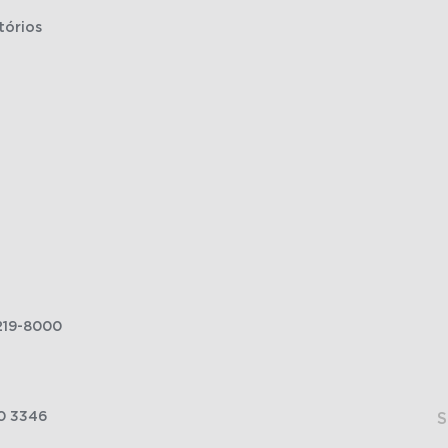
tórios
219-8000
0 3346
S