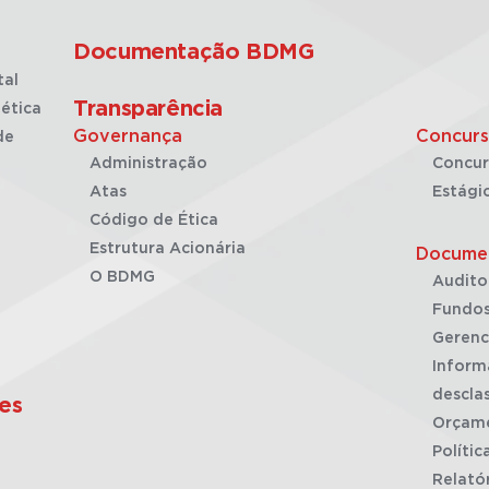
Documentação BDMG
tal
Transparência
ética
Governança
Concurs
de
Administração
Concur
Atas
Estági
Código de Ética
Estrutura Acionária
Docume
O BDMG
Audito
Fundos
Gerenc
Inform
desclas
es
Orçam
Polític
Relató