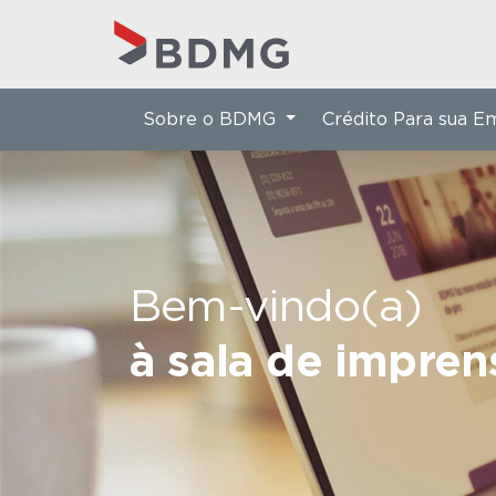
Sobre o BDMG
Crédito Para sua 
Bem-vindo(a)
à sala de impre