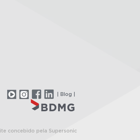
| Blog |
ite concebido pela Supersonic