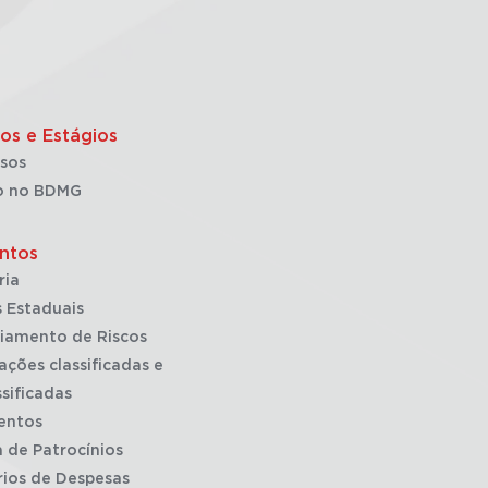
os e Estágios
sos
o no BDMG
ntos
ria
 Estaduais
iamento de Riscos
ações classificadas e
sificadas
entos
a de Patrocínios
rios de Despesas