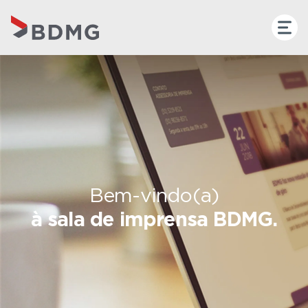
Bem-vindo(a)
à sala de imprensa BDMG.